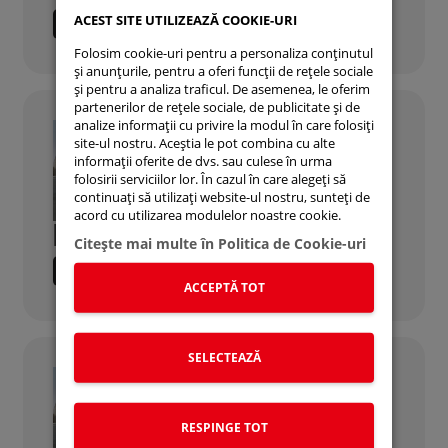
ACEST SITE UTILIZEAZĂ COOKIE-URI
CITESTE MAI MULTE
Folosim cookie-uri pentru a personaliza conținutul
și anunțurile, pentru a oferi funcții de rețele sociale
și pentru a analiza traficul. De asemenea, le oferim
partenerilor de rețele sociale, de publicitate și de
analize informații cu privire la modul în care folosiți
site-ul nostru. Aceștia le pot combina cu alte
informații oferite de dvs. sau culese în urma
folosirii serviciilor lor. În cazul în care alegeți să
continuați să utilizați website-ul nostru, sunteți de
acord cu utilizarea modulelor noastre cookie.
ELECTRICA
Citeşte mai multe în Politica de Cookie-uri
CITESTE MAI MULTE
ACCEPTĂ TOT
SELECTEAZĂ
RESPINGE TOT